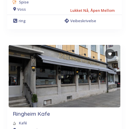
Spise
Voss
Lukket Nå, Åpen Mellom
ring
Veibeskrivelse
Ringheim Kafe
Kafé