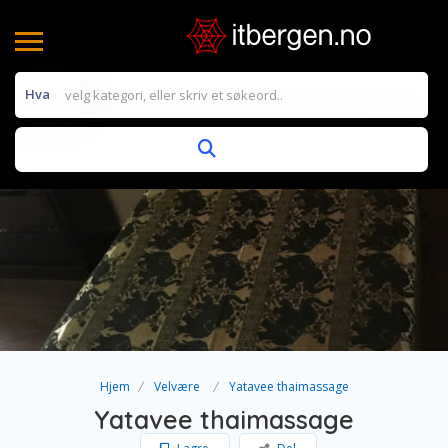
Hva
Hjem
Velvære
Yatavee thaimassage
Yatavee thaimassage