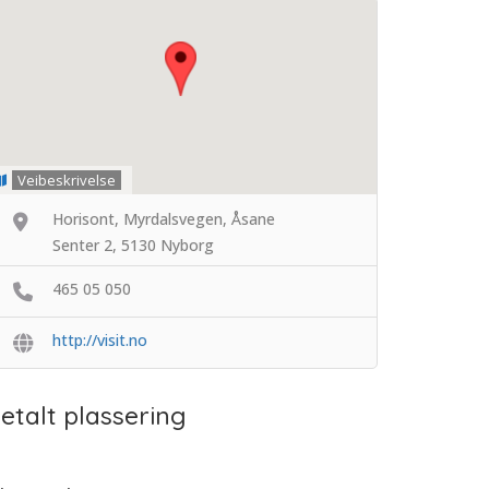
Veibeskrivelse
Horisont, Myrdalsvegen, Åsane
Senter 2, 5130 Nyborg
465 05 050
http://visit.no
etalt plassering