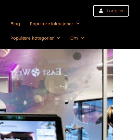
Logg Inn
Blog
Populære lokasjoner
Populære kategorier
Om