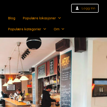
Logg Inn
Blog
Populære lokasjoner
Populære kategorier
Om