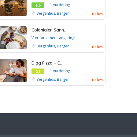
1 Vurdering
5.0
Bergenhus, Bergen
0.1 km
Colonialen Sann..
Vær først med rangering!
Bergenhus, Bergen
0.1 km
Digg Pizza – E..
1 Vurdering
2.8
Bergenhus, Bergen
0.1 km