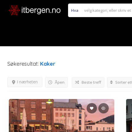
Hva
Søkeresultat:
Kaker
I nærheten
Åpen
Beste treff
Sorter et