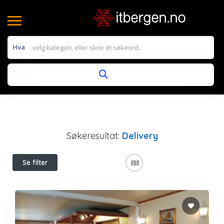
Hva
Søkeresultat:
Delivery
Se filter