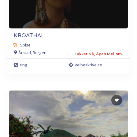
KROATHAI
Spise
Årstad, Bergen
Lukket Nå, Åpen Mellom
ring
Veibeskrivelse