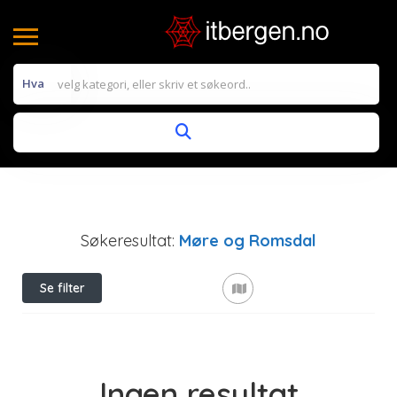
Hva
Søkeresultat:
Møre og Romsdal
Se filter
Ingen resultat