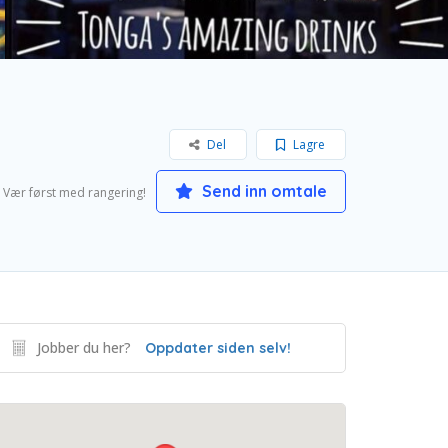
Del
Lagre
Send inn omtale
Vær først med rangering!
Jobber du her?
Oppdater siden selv!