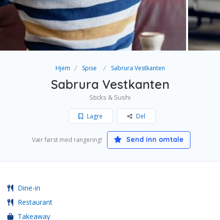
Hjem
Spise
Sabrura Vestkanten
Sabrura Vestkanten
Sticks & Sushi
Lagre
Del
Send inn omtale
Vær først med rangering!
Dine-in
Restaurant
Takeaway