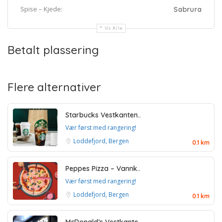
Spise – Kjede:
Sabrura
Vis Alle
Betalt plassering
Flere alternativer
Starbucks Vestkanten..
Vær først med rangering!
Loddefjord, Bergen
0.1 km
Peppes Pizza – Vannk..
Vær først med rangering!
Loddefjord, Bergen
0.1 km
McDonald’s Vestkante..