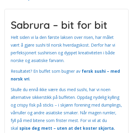
Sabrura – bit for bit
Helt siden vi la den første laksen over risen, har målet
vært å gjøre sushi til norsk hverdagskost. Derfor har vi
perfeksjonert sushirisen og dyppet kreativiteten i både
norske og asiatiske farvann.
Resultatet? En buffet som bugner av
fersk sushi – med
norsk vri
.
Skulle du ennå ikke være dus med sushi, har vi noen
alternative sikkerstikk på buffeten. Oppdag nydelig kylling
og crispy fisk på sticks – i skjønn forening med dumplings,
vårruller og andre asiatiske smaker. Når magen rumler,
fyll på med bitene som frister mest. For vi vil at du
skal
spise deg mett – uten at det koster skjorta.