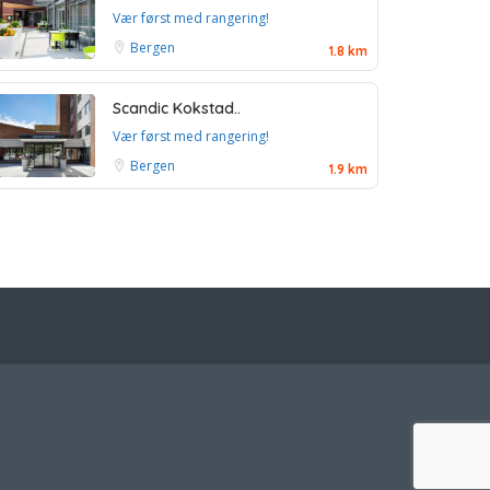
Vær først med rangering!
Bergen
1.8 km
Scandic Kokstad..
Vær først med rangering!
Bergen
1.9 km