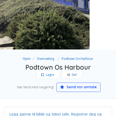
Hjem
Overnatting
Podtown Os Harbour
Podtown Os Harbour
Lagre
Del
Send inn omtale
Vær først med rangering!
Legg gjerne til bilde og tekst selv. Registrer deg og