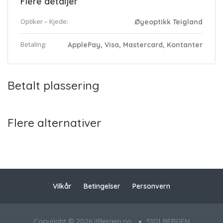
Flere detaljer
Optiker – Kjede:
Øyeoptikk Teigland
Betaling:
ApplePay, Visa, Mastercard, Kontanter
Betalt plassering
Flere alternativer
Vilkår
Betingelser
Personvern
Copyright © 2026 itBergen.no
5101 BERGEN