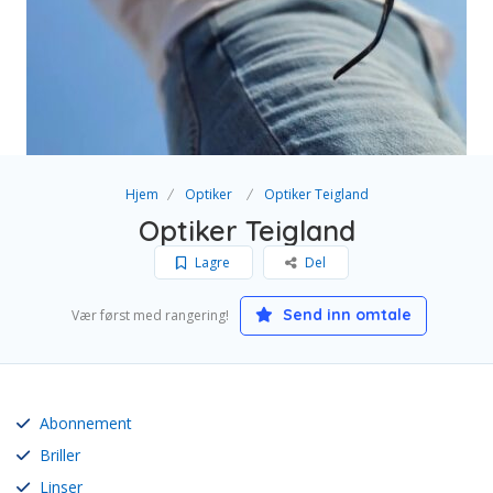
Hjem
Optiker
Optiker Teigland
Optiker Teigland
Lagre
Del
Send inn omtale
Vær først med rangering!
Abonnement
Briller
Linser