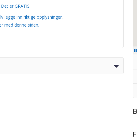
– Det er GRATIS.
v legge inn riktige opplysninger.
er med denne siden.
B
F