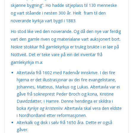
skjønne bygning”. Ho hadde sitjeplass til 130 menneske
og vart ståande i nesten 300 år. Heilt fram til den
noverande kyrkja vart bygd i 1883.
Ho stod like ved den noverande. Og då den nye var ferdig
vart den gamle riven og materialane vart auksjonert bort.
Nokre stokkar frå gamlekyrkja er truleg brukte i ei løe på
Nottveit. Det er teke vare på ein del inventar frå
gamlekyrkja m.a:
Altertavla frå 1602 med Fadervår innskrive. I dei fire
hjørna er det illustrasjonar av dei fire evangelistane,
Johannes, Matteus, Markus og Lukas. Altertavla var ei
gåve frå sokneprest Peder Broch og kona, Kristine
Davidzdatter, i Hamre. Denne hendinga er skildra i
boka
Kyrkje og kristenliv
. Altertavla skal vera den eldste
i Nordhordland etter reformasjonen.
Alterkalk og disk i sølv frå 1650 åra. Dette er også
gåver.