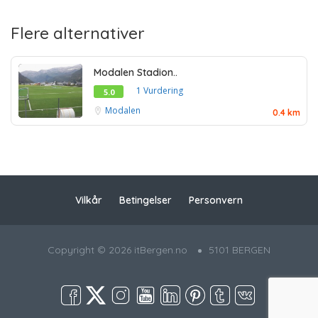
Flere alternativer
Modalen Stadion..
1 Vurdering
5.0
Modalen
0.4 km
Vilkår
Betingelser
Personvern
Copyright © 2026 itBergen.no
5101 BERGEN