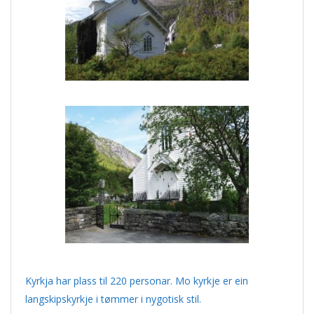
Kyrkja har plass til 220 personar. Mo kyrkje er ein
langskipskyrkje i tømmer i nygotisk stil.