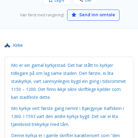
Lagre
Del
Send inn omtale
Vær først med rangering!
Kirke
Mo er ein gamal kyrkjestad. Det har stått to kyrkjer
tidlegare på om lag same staden. Den første, ei lita
stavkyrkje, vart sannsynlegvis bygd ein gong i tidsrommet
1150 – 1200. Det finns ikkje sikre skriftlege kjelder som
kan stadfeste dette.
Mo kyrkje vert første gang nemnt i Bjørgynjar Kalfskinn i
1360. I 1593 vart den andre kyrkja bygd. Det var ei lita
tjørebreid trekyrkje med tårn.
Denne kyrkja er i gamle skrifter karakterisert som “den