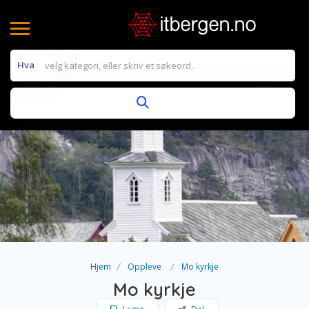
Hva
Hjem
Oppleve
Mo kyrkje
Mo kyrkje