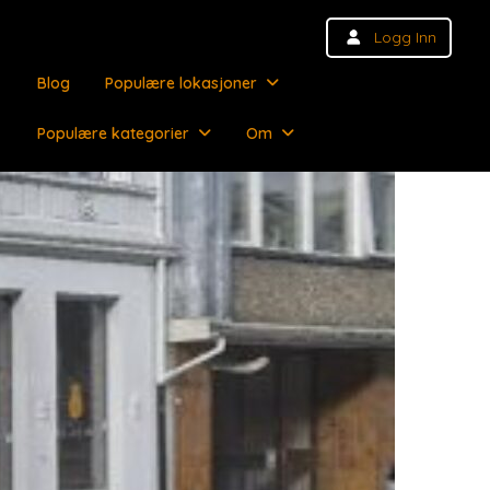
Logg Inn
Blog
Populære lokasjoner
Populære kategorier
Om