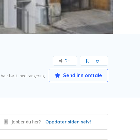
Del
Lagre
Send inn omtale
Vær først med rangering!
Jobber du her?
Oppdater siden selv!