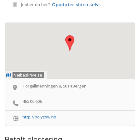
Jobber du her?
Oppdater siden selv!
Veibeskrivelse
Torgallmenningen 8, 5014 Bergen
465 06 606
http://holycow.no
Betalt plassering