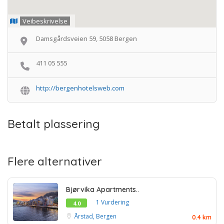
Veibeskrivelse
Damsgårdsveien 59, 5058 Bergen
411 05 555
http://bergenhotelsweb.com
Betalt plassering
Flere alternativer
Bjørvika Apartments..
1 Vurdering
4.0
Årstad, Bergen
0.4 km