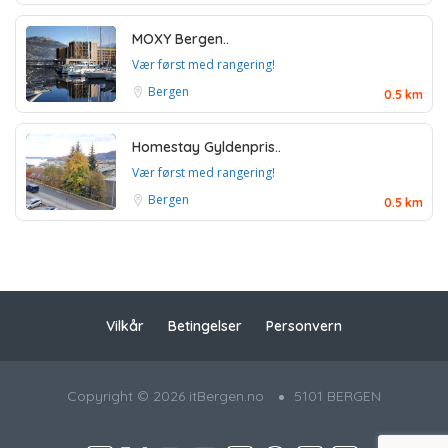
MOXY Bergen..
Vær først med rangering!
Bergen
0.5 km
Homestay Gyldenpris..
Vær først med rangering!
Bergen
0.5 km
Vilkår
Betingelser
Personvern
Copyright © 2026 itBergen.no
5101 BERGEN