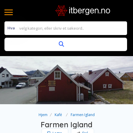
Hva
Hjem
Kafé
Farmen Igland
Farmen Igland