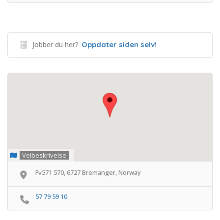
Jobber du her?
Oppdater siden selv!
Veibeskrivelse
Fv571 570, 6727 Bremanger, Norway
57 79 59 10