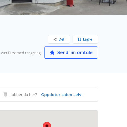
Del
Lagre
Send inn omtale
Vær først med rangering!
Jobber du her?
Oppdater siden selv!