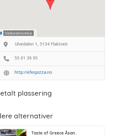
Veibeskrivelse
Ulvedalen 1, 5134 Flaktveit
55 01 39 95
http://efespizza.no
etalt plassering
lere alternativer
Taste of Greece Åsan..