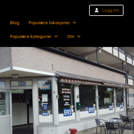
Logg Inn
Blog
Populære lokasjoner
Populære kategorier
Om