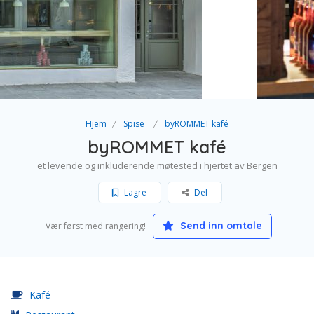
Hjem
Spise
byROMMET kafé
byROMMET kafé
et levende og inkluderende møtested i hjertet av Bergen
Lagre
Del
Send inn omtale
Vær først med rangering!
Kafé