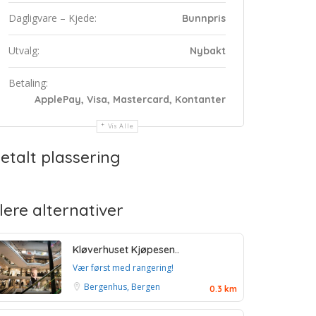
Dagligvare – Kjede:
Bunnpris
Utvalg:
Nybakt
Betaling:
ApplePay, Visa, Mastercard, Kontanter
Vis Alle
etalt plassering
lere alternativer
Kløverhuset Kjøpesen..
Vær først med rangering!
Bergenhus, Bergen
0.3 km