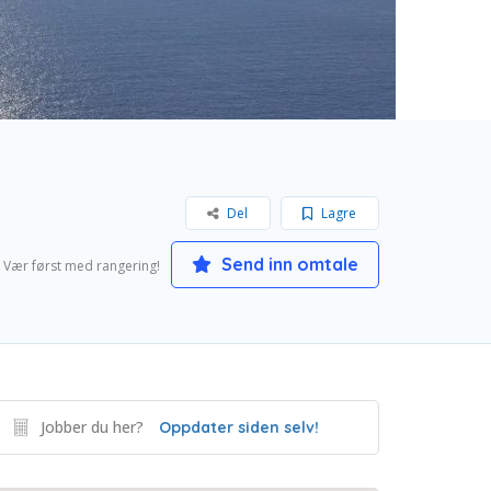
Del
Lagre
Send inn omtale
Vær først med rangering!
Jobber du her?
Oppdater siden selv!