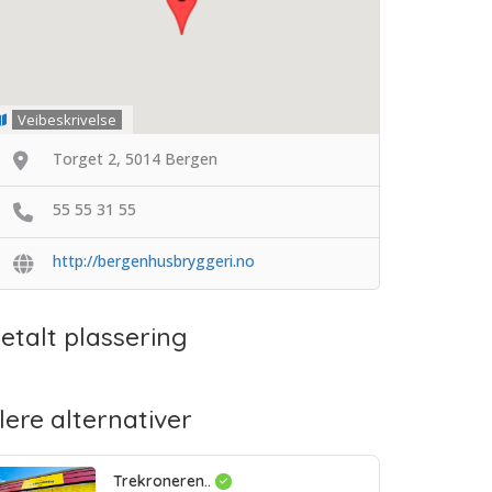
Veibeskrivelse
Torget 2, 5014 Bergen
55 55 31 55
http://bergenhusbryggeri.no
etalt plassering
lere alternativer
Trekroneren..