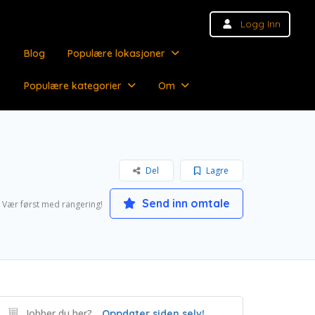
Logg Inn
Blog
Populære lokasjoner
Populære kategorier
Om
Del
Lagre
Send inn omtale
Vær først med rangering!
Jobber du her?
Oppdater siden selv!