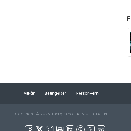
F
Vilkår
Betingelser
Personvern
Copyright © 2026 itBergen.no
5101 BERGEN