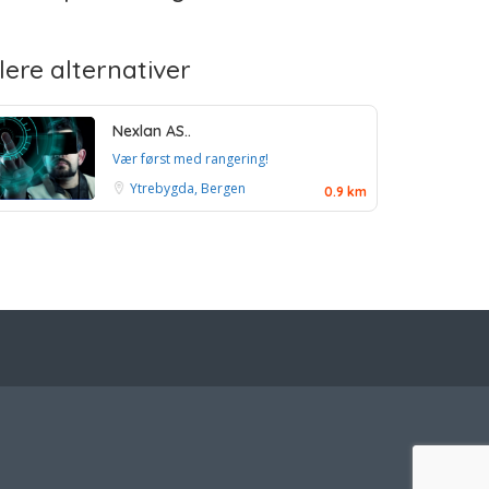
lere alternativer
Nexlan AS..
Vær først med rangering!
Ytrebygda, Bergen
0.9 km