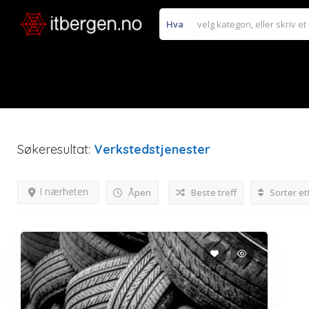
Hva
Søkeresultat:
Verkstedstjenester
I nærheten
Åpen
Beste treff
Sorter et