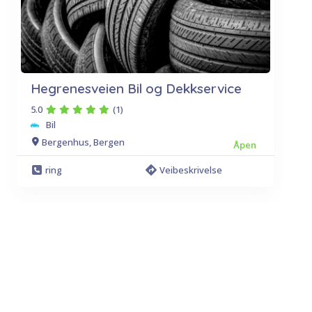
Hegrenesveien Bil og Dekkservice
5.0
(1)
Bil
Bergenhus, Bergen
Åpen
ring
Veibeskrivelse