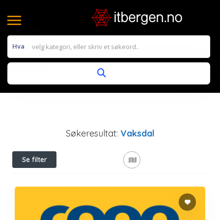
Hva
Søkeresultat:
Vaksdal
Se filter