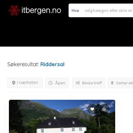
Hva
Søkeresultat:
Riddersal
I nærheten
Åpen
Beste treff
Sorter et