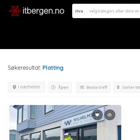
Hva
Søkeresultat:
Platting
I nærheten
Åpen
Beste treff
Sorter et