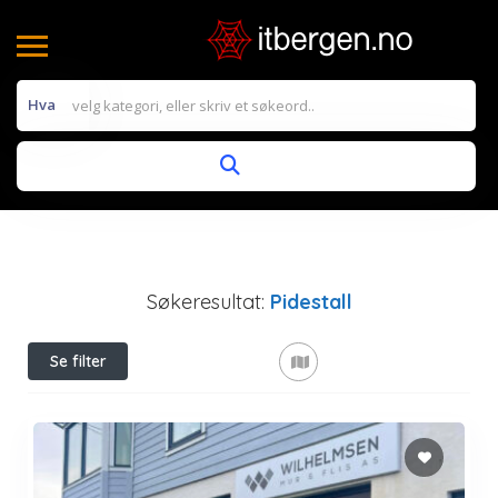
Hva
Søkeresultat:
Pidestall
Se filter