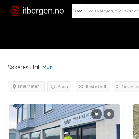
Hva
Søkeresultat:
Mur
I nærheten
Åpen
Beste treff
Sorter et