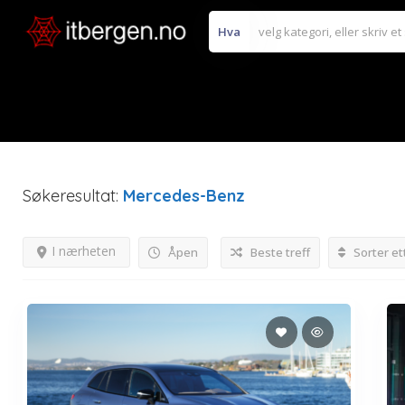
Hva
Søkeresultat:
Mercedes-Benz
I nærheten
Åpen
Beste treff
Sorter et