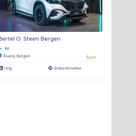
Bertel O. Steen Bergen
Bil
Åsane, Bergen
Åpen
ring
Veibeskrivelse