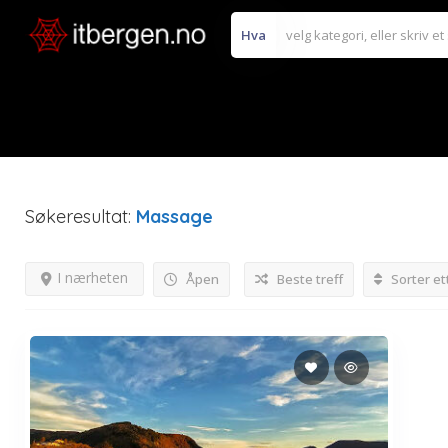
Hva
Søkeresultat:
Massage
I nærheten
Åpen
Beste treff
Sorter et