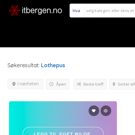
Hva
Søkeresultat:
Lothepus
I nærheten
Åpen
Beste treff
Sorter et