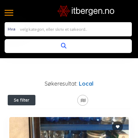
Hva
Søkeresultat:
Local
Se filter