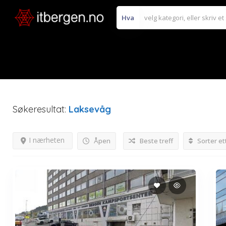
Hva
Søkeresultat:
Laksevåg
I nærheten
Åpen
Beste treff
Sorter et