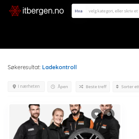
Hva
Søkeresultat:
Ladekontroll
I nærheten
Åpen
Beste treff
Sorter et