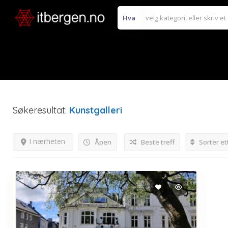
Hva
Søkeresultat:
Kunstgalleri
I nærheten
Åpen
Beste treff
Sorter et