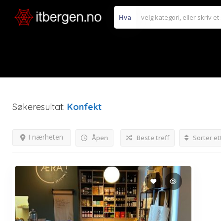
Hva
Søkeresultat:
Konfekt
I nærheten
Åpen
Beste treff
Sorter et