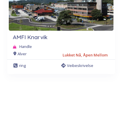
AMFI Knarvik
Handle
Alver
Lukket Nå, Åpen Mellom
ring
Veibeskrivelse