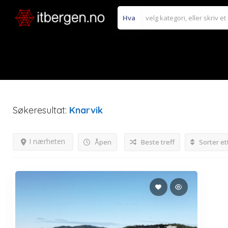
Hva
Søkeresultat:
Knarvik
I nærheten
Åpen
Beste treff
Sorter et