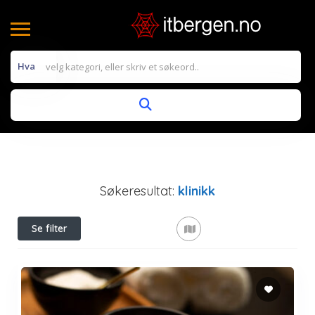
Hva
Søkeresultat:
klinikk
Se filter