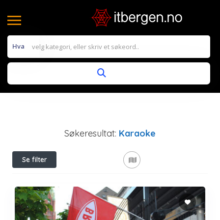
Hva
Søkeresultat:
Karaoke
Se filter