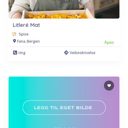
Litleré Mat
Spise
Fana, Bergen
Åpen
ring
Veibeskrivelse