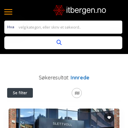
Hva
Søkeresultat:
Innrede
Se filter