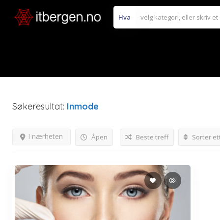
Hva
Søkeresultat:
Inmode
I nærheten
Åpen
Beste treff
Sorter et