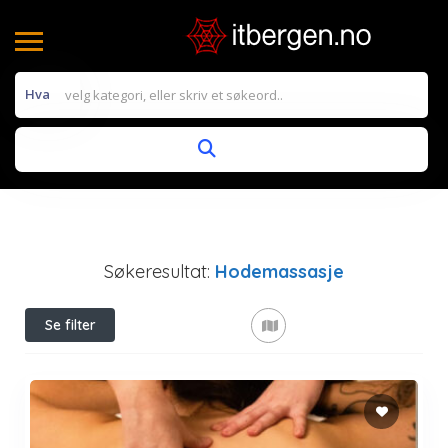
Hva
Søkeresultat:
Hodemassasje
Se filter