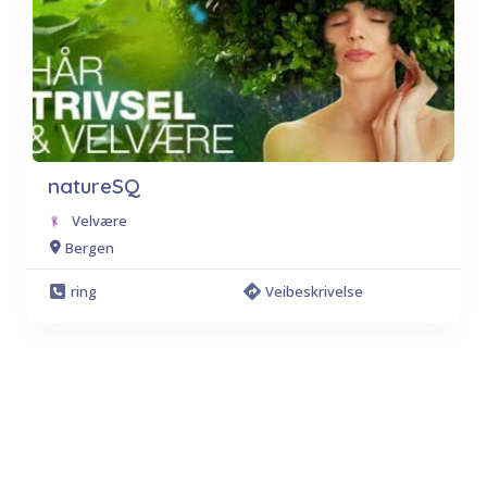
natureSQ
Velvære
Bergen
ring
Veibeskrivelse