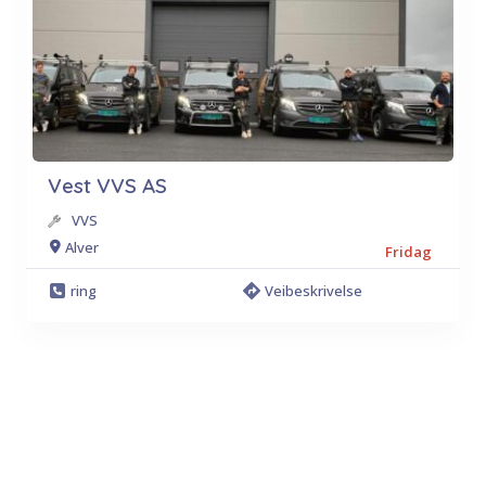
Vest VVS AS
VVS
Alver
Fridag
ring
Veibeskrivelse