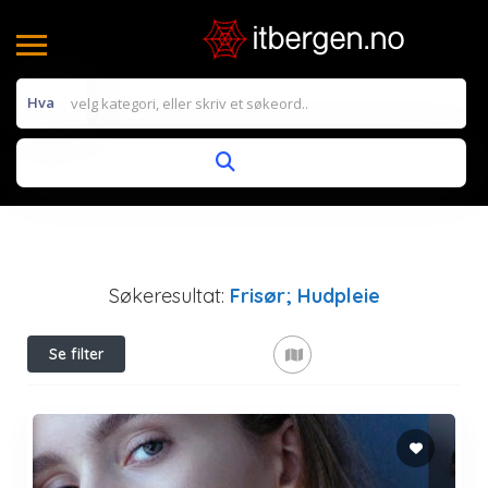
Hva
Søkeresultat:
Frisør; Hudpleie
Se filter