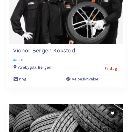
Vianor Bergen Kokstad
Bil
Ytrebygda, Bergen
Fridag
ring
Veibeskrivelse