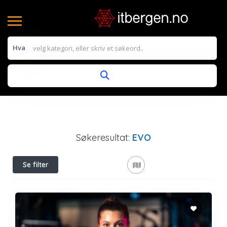
Hva
Søkeresultat:
EVO
Se filter