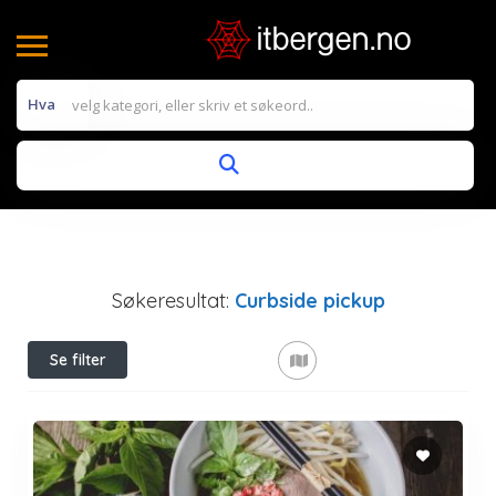
Hva
Søkeresultat:
Curbside pickup
Se filter